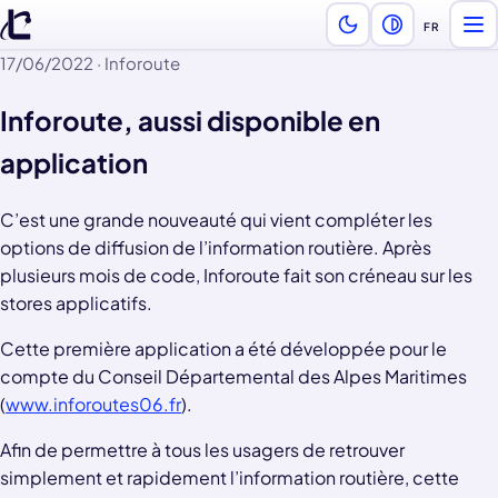
FR
Ouv
Choix de l
17/06/2022
·
Inforoute
Inforoute, aussi disponible en
application
C’est une grande nouveauté qui vient compléter les
options de diffusion de l’information routière. Après
plusieurs mois de code, Inforoute fait son créneau sur les
stores applicatifs.
Cette première application a été développée pour le
compte du Conseil Départemental des Alpes Maritimes
(
www.inforoutes06.fr
).
Afin de permettre à tous les usagers de retrouver
simplement et rapidement l’information routière, cette